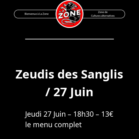
Skip
to
content
Bienvenue à La Zone
Zone de Cultures Alternatives
Zeudis des Sanglis
/ 27 Juin
Jeudi 27 Juin – 18h30 – 13€
le menu complet