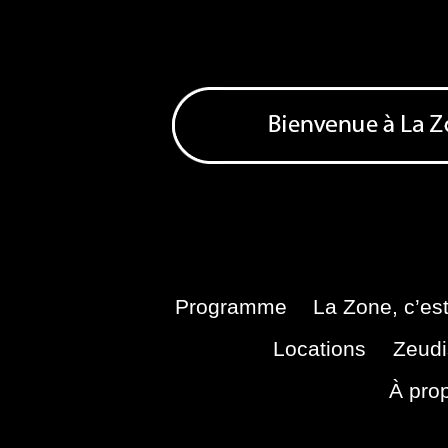
Skip
to
content
Bienvenue à La Zone
Zone de Cultures Alternatives
Programme
La Zone, c’est
Locations
Zeudi
À pro