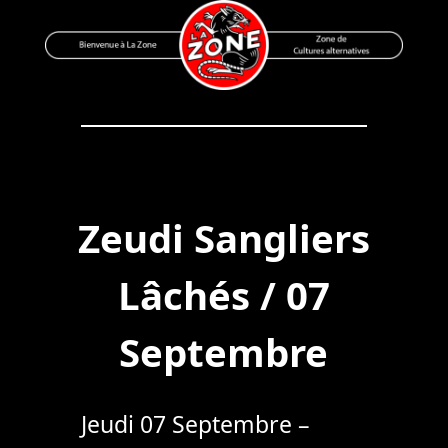
Skip
to
content
Bienvenue à La Zone
Zone de Cultures Alternatives
Zeudi Sangliers
Lâchés / 07
Septembre
Jeudi 07 Septembre –