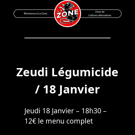
Skip
to
content
Bienvenue à La Zone
Zone de Cultures Alternatives
Zeudi Légumicide
/ 18 Janvier
Jeudi 18 Janvier – 18h30 –
12€ le menu complet