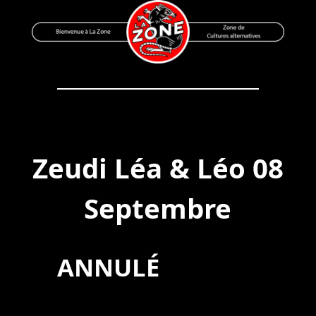
Skip
to
content
Bienvenue à La Zone
Zone de Cultures Alternatives
Zeudi Léa & Léo 08
Septembre
ANNULÉ