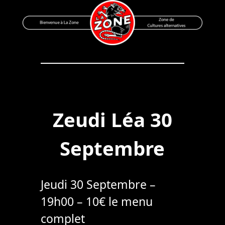
Skip
to
content
Bienvenue à La Zone
Zone de Cultures Alternatives
Zeudi Léa 30
Septembre
Jeudi 30 Septembre –
19h00 – 10€ le menu
complet