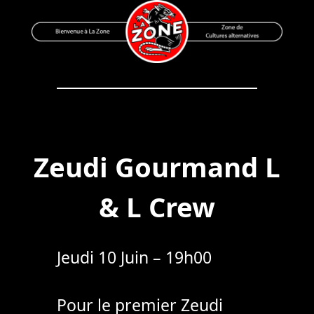
Skip
to
content
Bienvenue à La Zone
Zone de Cultures Alternatives
Zeudi Gourmand L
& L Crew
Jeudi 10 Juin – 19h00
Pour le premier Zeudi