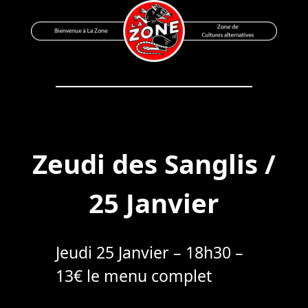
Skip
to
content
Bienvenue à La Zone
Zone de Cultures Alternatives
Zeudi des Sanglis /
25 Janvier
Jeudi 25 Janvier – 18h30 –
13€ le menu complet