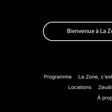
Skip
to
content
Bienvenue à La Zone
Zone de Cultures Alternatives
Programme
La Zone, c’est
Locations
Zeudi
À pro