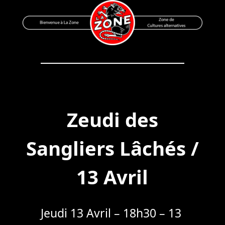
Skip
to
content
Bienvenue à La Zone
Zone de Cultures Alternatives
Zeudi des
Sangliers Lâchés /
13 Avril
Jeudi 13 Avril – 18h30 – 13