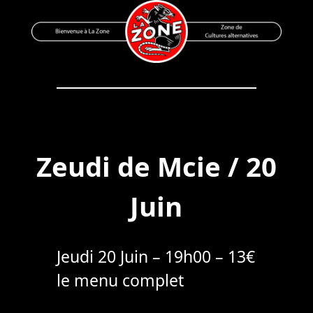
Skip
to
content
Bienvenue à La Zone
Zone de Cultures Alternatives
Zeudi de Mcie / 20
Juin
Jeudi 20 Juin – 19h00 – 13€
le menu complet