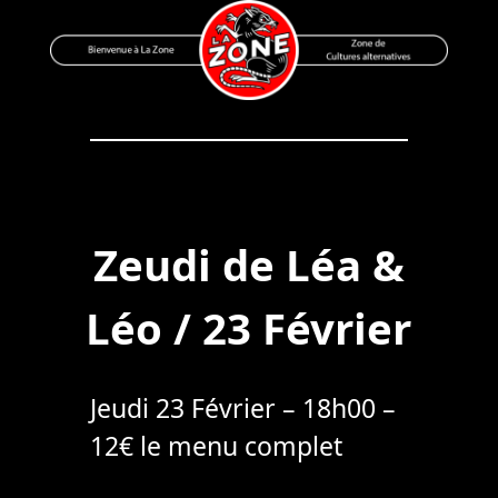
Skip
to
content
Bienvenue à La Zone
Zone de Cultures Alternatives
Zeudi de Léa &
Léo / 23 Février
Jeudi 23 Février – 18h00 –
12€ le menu complet