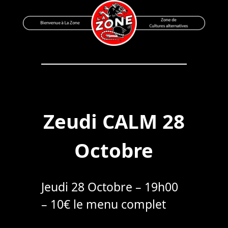
Skip
to
content
Bienvenue à La Zone
Zone de Cultures Alternatives
Zeudi CALM 28
Octobre
Jeudi 28 Octobre – 19h00
– 10€ le menu complet