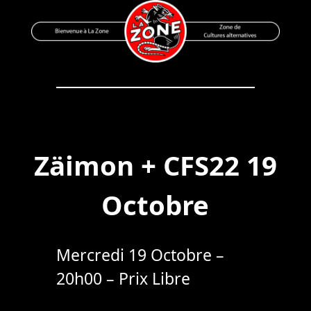
Skip
to
content
Bienvenue à La Zone
Zone de Cultures Alternatives
Zäimon + CFS22 19
Octobre
Mercredi 19 Octobre –
20h00 – Prix Libre