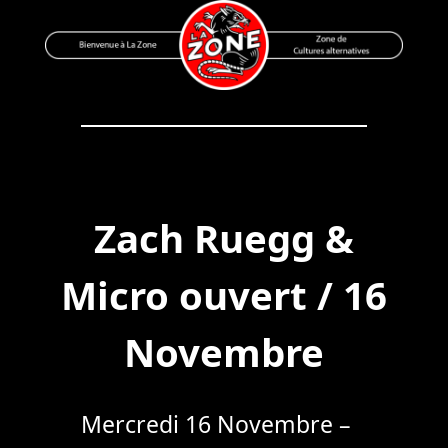
Skip
to
content
Bienvenue à La Zone
Zone de Cultures Alternatives
Zach Ruegg &
Micro ouvert / 16
Novembre
Mercredi 16 Novembre –