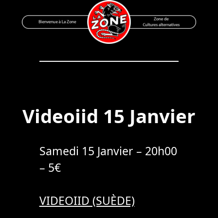
Skip
to
content
Bienvenue à La Zone
Zone de Cultures Alternatives
Videoiid 15 Janvier
Samedi 15 Janvier – 20h00
– 5€
VIDEOIID (SUÈDE)