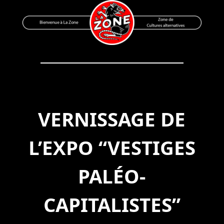
Skip
to
content
Bienvenue à La Zone
Zone de Cultures Alternatives
VERNISSAGE DE
L’EXPO “VESTIGES
PALÉO-
CAPITALISTES”