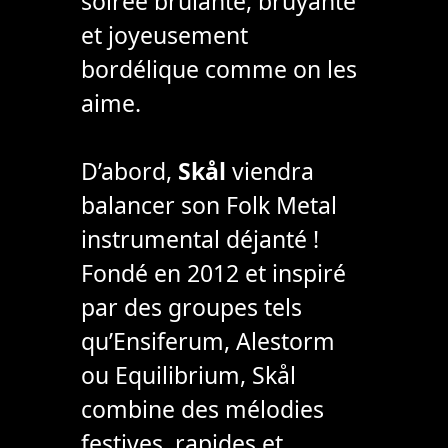
soirée brûlante, bruyante
et joyeusement
bordélique comme on les
aime.
D’abord,
Skål
viendra
balancer son Folk Metal
instrumental déjanté !
Fondé en 2012 et inspiré
par des groupes tels
qu’Ensiferum, Alestorm
ou Equilibrium, Skål
combine des mélodies
festives, rapides et