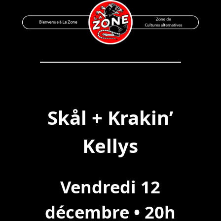
Skip
to
content
Bienvenue à La Zone
Zone de Cultures Alternatives
Skål + Krakin’
Kellys
Vendredi 12
décembre • 20h