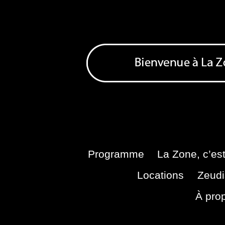
Skip
to
content
Bienvenue à La Zone
Zone de Cultures Alternatives
Programme
La Zone, c’est
Locations
Zeudi
À pro