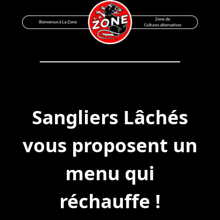
Skip
to
content
Bienvenue à La Zone
Zone de Cultures Alternatives
Sangliers Lâchés
vous proposent un
menu qui
réchauffe !