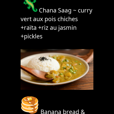
Chana Saag ~ curry
vert aux pois chiches
+raïta +riz au jasmin
+pickles
Banana bread &