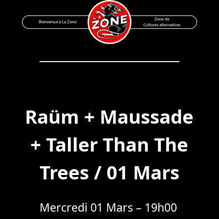
Skip
to
content
Bienvenue à La Zone
Zone de Cultures Alternatives
Raüm + Maussade
+ Taller Than The
Trees / 01 Mars
Mercredi 01 Mars – 19h00