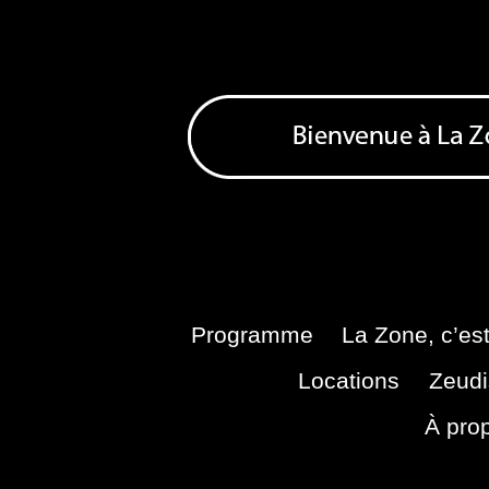
Skip
to
content
Bienvenue à La Zone
Zone de Cultures Alternatives
Programme
La Zone, c’est
Locations
Zeudi
À pro