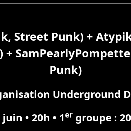
k, Street Punk) + Atyp
) + SamPearlyPompette 
Punk)
ganisation Underground D
er
juin • 20h • 1
groupe : 20