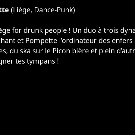
tte
(Liège, Dance-Punk)
ège for drunk people ! Un duo à trois dyn
 chant et Pompette l’ordinateur des enfers
es, du ska sur le Picon bière et plein d’au
gner tes tympans !