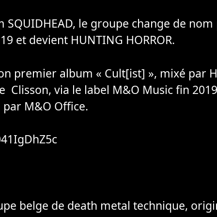
m SQUIDHEAD, le groupe change de nom 
2019 et devient HUNTING HORROR.
son premier album « Cult[ist] », mixé par 
 Clisson, via le label M&O Music fin 2019,
 par M&O Office.
k041IgDhZ5c
upe belge de death metal technique, origi