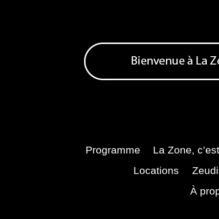
Skip
to
content
Bienvenue à La Zone
Zone de Cultures Alternatives
Programme
La Zone, c’est
Locations
Zeudi
À pro