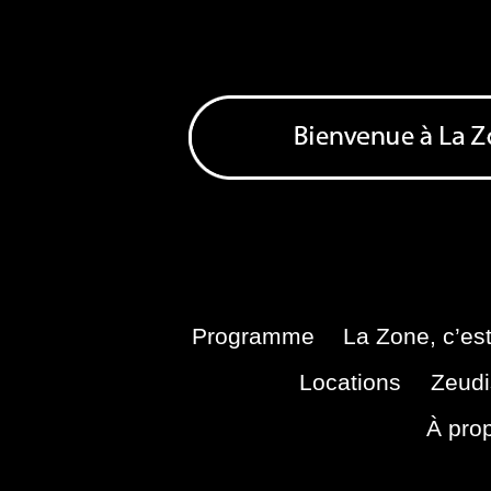
Skip
to
content
Bienvenue à La Zone
Zone de Cultures Alternatives
Programme
La Zone, c’est
Locations
Zeudi
À pro