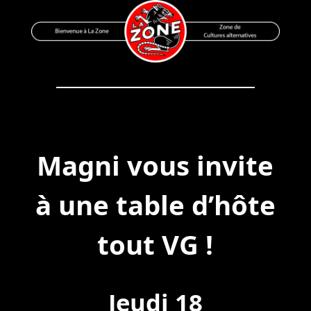
Skip
to
content
Bienvenue à La Zone
Zone de Cultures Alternatives
Magni vous invite
à une table d’hôte
tout VG !
Jeudi 18