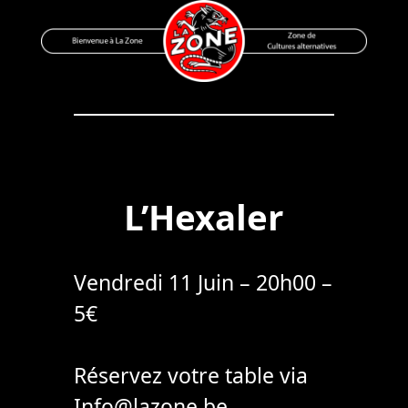
Skip
to
content
Bienvenue à La Zone
Zone de Cultures Alternatives
L’Hexaler
Vendredi 11 Juin – 20h00 –
5€
Réservez votre table via
Info@lazone.be