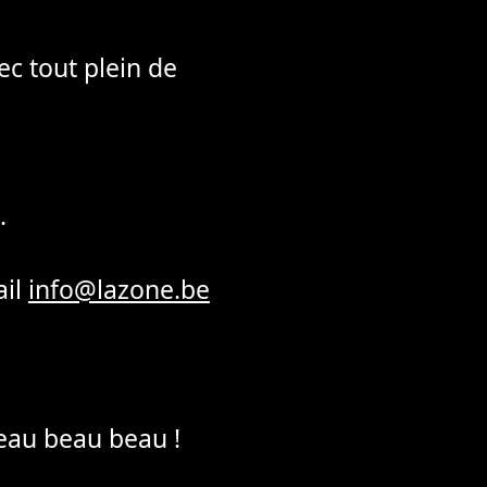
vec tout plein de
.
ail
info@lazone.be
eau beau beau !