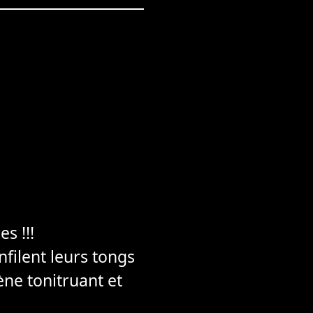
s !!!
filent leurs tongs
ène tonitruant et