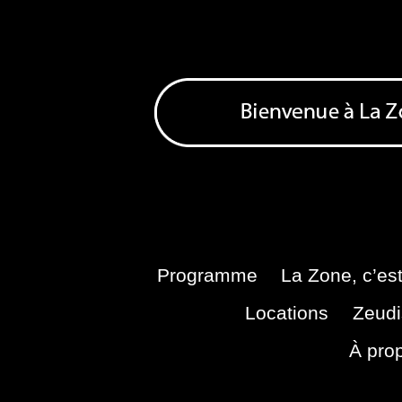
Skip
to
content
Bienvenue à La Zone
Zone de Cultures Alternatives
Programme
La Zone, c’est
Locations
Zeudi
À pro