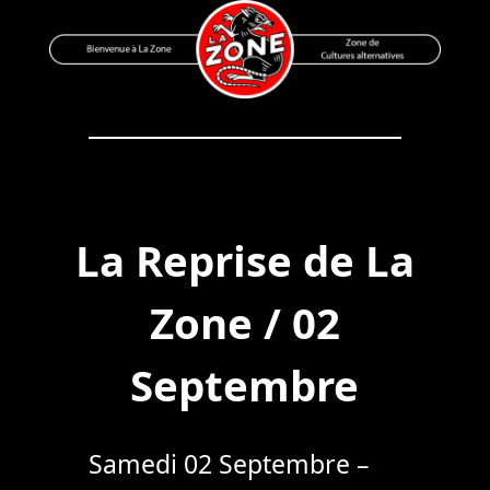
Skip
to
content
Bienvenue à La Zone
Zone de Cultures Alternatives
La Reprise de La
Zone / 02
Septembre
Samedi 02 Septembre –