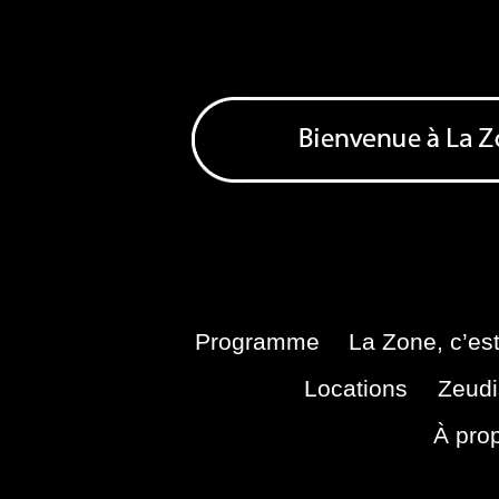
Skip
to
content
Bienvenue à La Zone
Zone de Cultures Alternatives
Programme
La Zone, c’est
Locations
Zeudi
À pro