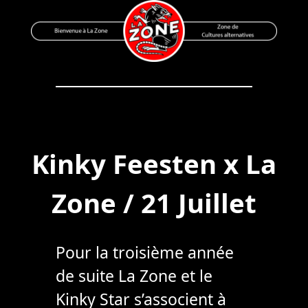
Skip
to
content
Bienvenue à La Zone
Zone de Cultures Alternatives
Kinky Feesten x La
Zone / 21 Juillet
Pour la troisième année
de suite La Zone et le
Kinky Star s’associent à