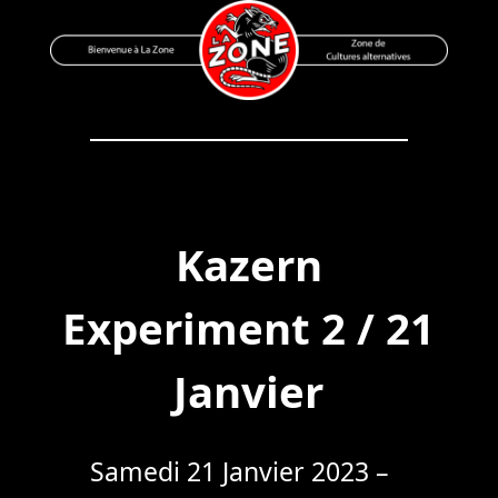
Skip
to
content
Bienvenue à La Zone
Zone de Cultures Alternatives
Kazern
Experiment 2 / 21
Janvier
Samedi 21 Janvier 2023 –