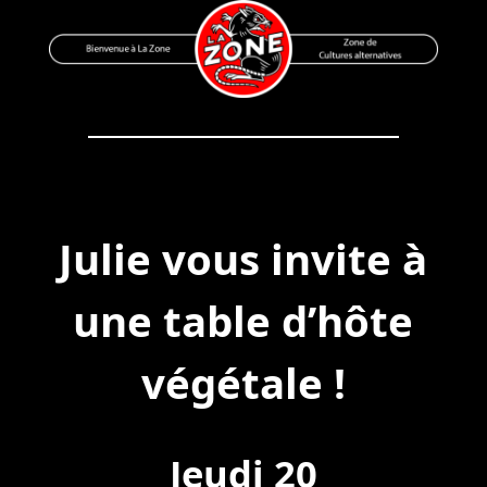
Skip
to
content
Bienvenue à La Zone
Zone de Cultures Alternatives
Julie vous invite à
une table d’hôte
végétale !
Jeudi 20