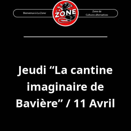
Skip
to
content
Bienvenue à La Zone
Zone de Cultures Alternatives
Jeudi “La cantine
imaginaire de
Bavière” / 11 Avril
Post