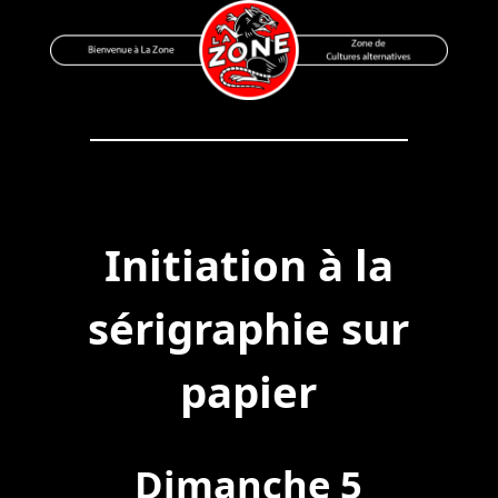
Skip
to
content
Bienvenue à La Zone
Zone de Cultures Alternatives
Initiation à la
sérigraphie sur
papier
Dimanche 5