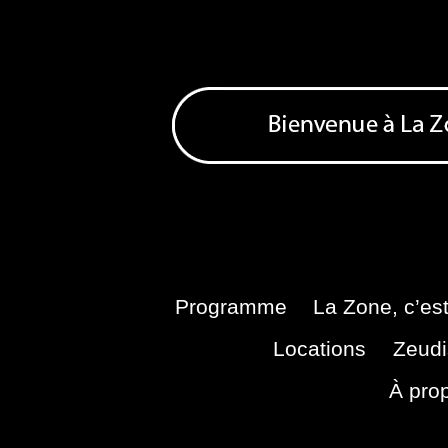
Skip
to
content
Bienvenue à La Zone
Zone de Cultures Alternatives
Programme
La Zone, c’est
Locations
Zeudi
À pro