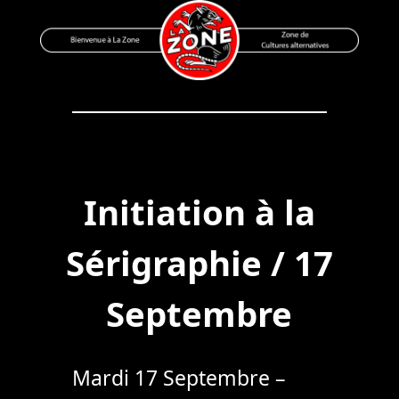
Skip
to
content
Bienvenue à La Zone
Zone de Cultures Alternatives
Initiation à la
Sérigraphie / 17
Septembre
Mardi 17 Septembre –