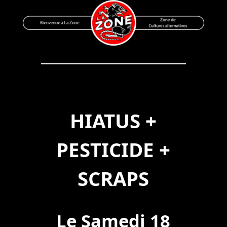
Skip
to
content
Bienvenue à La Zone
Zone de Cultures Alternatives
HIATUS +
PESTICIDE +
SCRAPS
Le Samedi 18