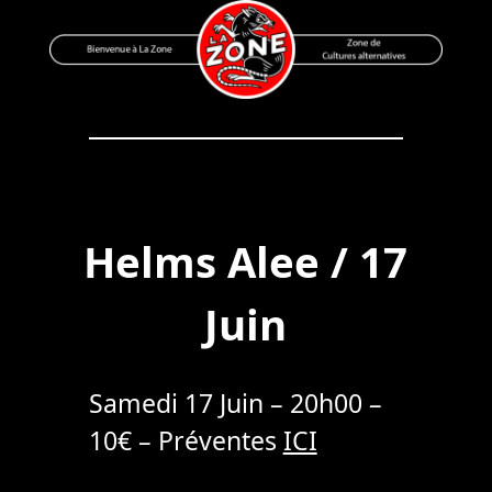
Skip
to
content
Bienvenue à La Zone
Zone de Cultures Alternatives
Helms Alee / 17
Juin
Samedi 17 Juin – 20h00 –
10€ – Préventes
ICI