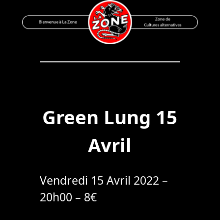
Skip
to
content
Bienvenue à La Zone
Zone de Cultures Alternatives
Green Lung 15
Avril
Vendredi 15 Avril 2022 –
20h00 – 8€