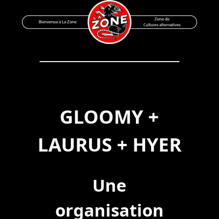
Skip
to
content
Bienvenue à La Zone
Zone de Cultures Alternatives
GLOOMY +
LAURUS + HYER
Une
organisation