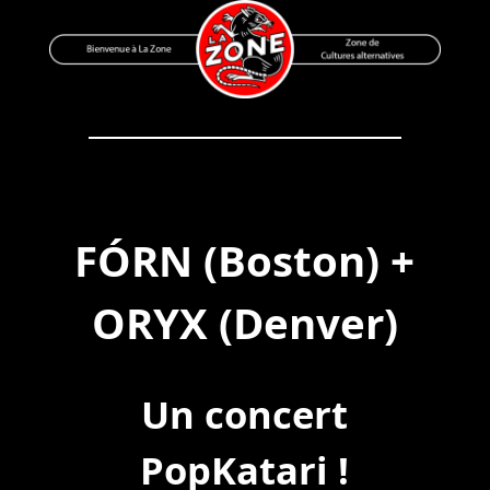
Skip
to
content
Bienvenue à La Zone
Zone de Cultures Alternatives
FÓRN (Boston) +
ORYX (Denver)
Un concert
PopKatari !