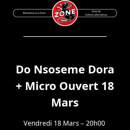
Skip
to
content
Bienvenue à La Zone
Zone de Cultures Alternatives
Do Nsoseme Dora
+ Micro Ouvert 18
Mars
Vendredi 18 Mars – 20h00