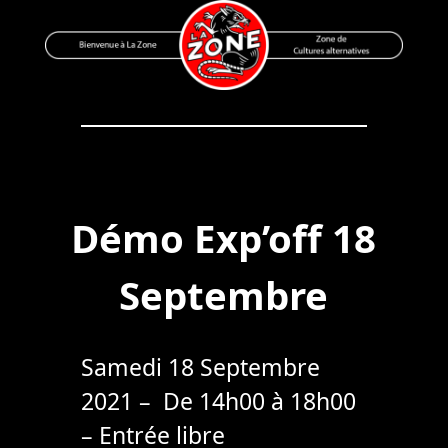
Skip
to
content
Bienvenue à La Zone
Zone de Cultures Alternatives
Démo Exp’off 18
Septembre
Samedi 18 Septembre
2021 – De 14h00 à 18h00
– Entrée libre