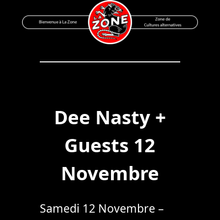
Skip
to
content
Bienvenue à La Zone
Zone de Cultures Alternatives
Dee Nasty +
Guests 12
Novembre
Samedi 12 Novembre –