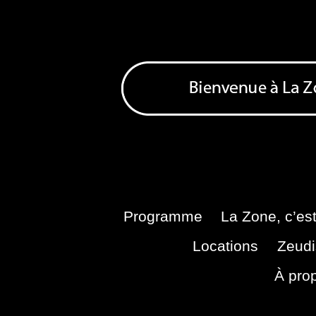
Skip
to
content
Bienvenue à La Zone
Zone de Cultures Alternatives
Programme
La Zone, c’est
Locations
Zeudi
À pro