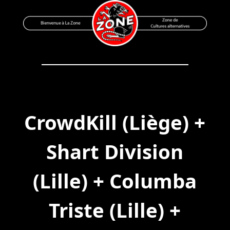
Skip
to
content
Bienvenue à La Zone
Zone de Cultures Alternatives
CrowdKill (Liège) +
Shart Division
(Lille) + Columba
Triste (Lille) +