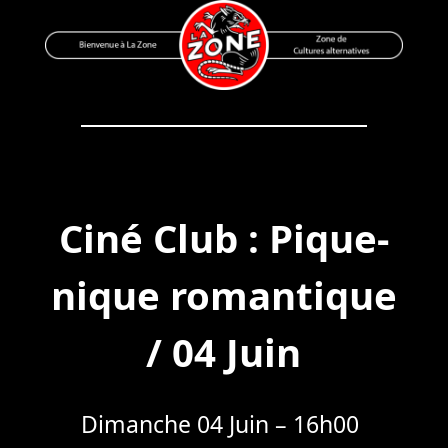
Skip
to
content
Bienvenue à La Zone
Zone de Cultures Alternatives
Ciné Club : Pique-
nique romantique
/ 04 Juin
Dimanche 04 Juin – 16h00