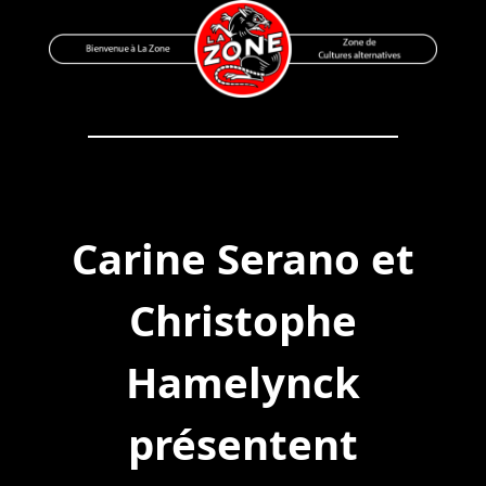
Skip
to
content
Bienvenue à La Zone
Zone de Cultures Alternatives
Carine Serano et
Christophe
Hamelynck
présentent