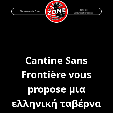
Skip
to
content
Bienvenue à La Zone
Zone de Cultures Alternatives
Cantine Sans
Frontière vous
propose μια
ελληνική ταβέρνα