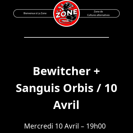
Skip
to
content
Bienvenue à La Zone
Zone de Cultures Alternatives
Bewitcher +
Sanguis Orbis / 10
Avril
Mercredi 10 Avril – 19h00